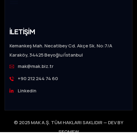
İLETİŞİM
Kemankeş Mah. Necatibey Cd. Akçe Sk. No:7/A
Karaköy, 34425 Beyoğlu/İstanbul
mak@mak.biz.tr
+90 212 244 74 60
Linkedin
© 2025 MAK A.Ş. TÜM HAKLARI SAKLIDIR — DEV BY
SEOMEW