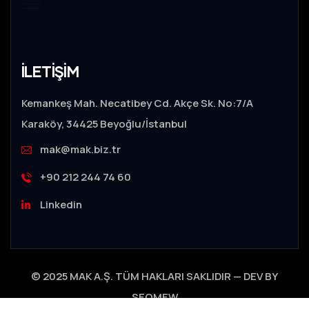
İLETİŞİM
Kemankeş Mah. Necatibey Cd. Akçe Sk. No:7/A
Karaköy, 34425 Beyoğlu/İstanbul
mak@mak.biz.tr
+90 212 244 74 60
Linkedin
© 2025 MAK A.Ş. TÜM HAKLARI SAKLIDIR — DEV BY
SEOMEW